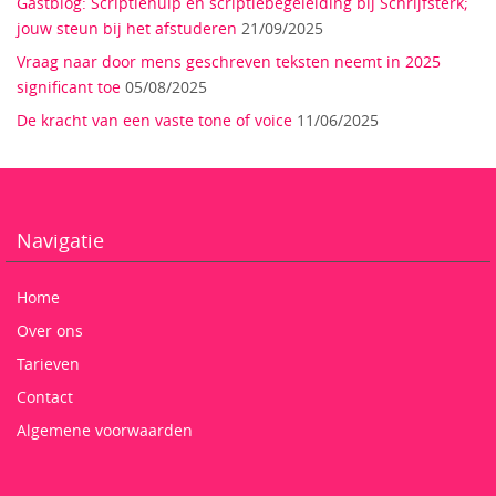
Gastblog: Scriptiehulp en scriptiebegeleiding bij Schrijfsterk;
jouw steun bij het afstuderen
21/09/2025
Vraag naar door mens geschreven teksten neemt in 2025
significant toe
05/08/2025
De kracht van een vaste tone of voice
11/06/2025
Navigatie
Home
Over ons
Tarieven
Contact
Algemene voorwaarden