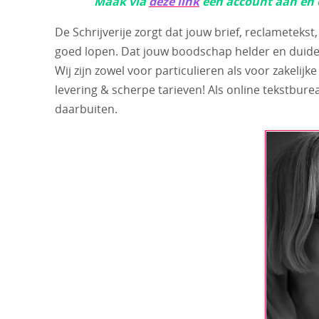
Maak via
deze link
een account aan en 
De Schrijverije zorgt dat jouw brief, reclametekst
goed lopen. Dat jouw boodschap helder en duidel
Wij zijn zowel voor particulieren als voor zakelij
levering & scherpe tarieven! Als online tekstbur
daarbuiten.