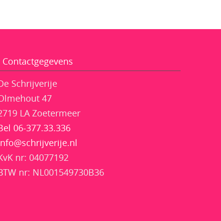
Contactgegevens
De Schrijverije
Olmehout 47
2719 LA Zoetermeer
Bel 06-377.33.336
info@schrijverije.nl
KvK nr: 04077192
BTW nr: NL001549730B36