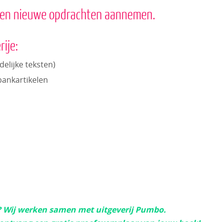
een nieuwe opdrachten aannemen.
ije:
elijke teksten)
bankartikelen
? Wij werken samen met uitgeverij Pumbo.