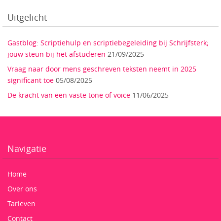
Uitgelicht
Gastblog: Scriptiehulp en scriptiebegeleiding bij Schrijfsterk;
jouw steun bij het afstuderen
21/09/2025
Vraag naar door mens geschreven teksten neemt in 2025
significant toe
05/08/2025
De kracht van een vaste tone of voice
11/06/2025
Navigatie
Home
Over ons
Tarieven
Contact