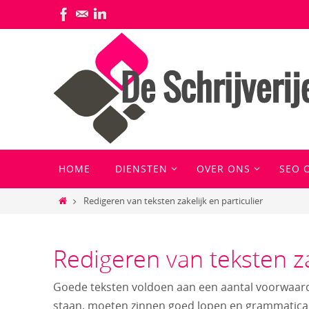
Ga
naar
de
inhoud
Ga
HOME
DIENSTEN
OVER ONS
SEO 
naar
de
Home
Redigeren van teksten zakelijk en particulier
inhoud
Redigeren van teksten zak
Goede teksten voldoen aan een aantal voorwaarde
staan, moeten zinnen goed lopen en grammatica