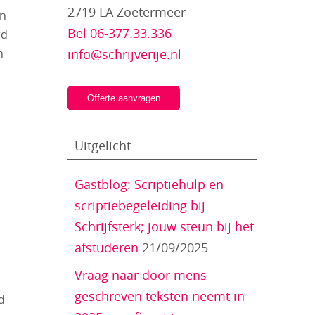
2719 LA Zoetermeer
en
Bel 06-377.33.336
rd
n
info@schrijverije.nl
Offerte aanvragen
Uitgelicht
Gastblog: Scriptiehulp en
scriptiebegeleiding bij
Schrijfsterk; jouw steun bij het
afstuderen
21/09/2025
Vraag naar door mens
geschreven teksten neemt in
d