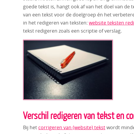
goede tekst is, hangt ook af van het doel van de 
van een tekst voor de doelgroep én het verbetere
in het redigeren van teksten:
website teksten red
tekst redigeren zoals een scriptie of verslag.
Verschil redigeren van tekst en co
Bij het
corrigeren van (website) tekst
wordt minder