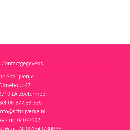
Contactgegevens
De Schrijverije
Olmehout 47
2719 LA Zoetermeer
Bel 06-377.33.336
info@schrijverije.nl
KvK nr: 04077192
BTW nr: NL001549730B36