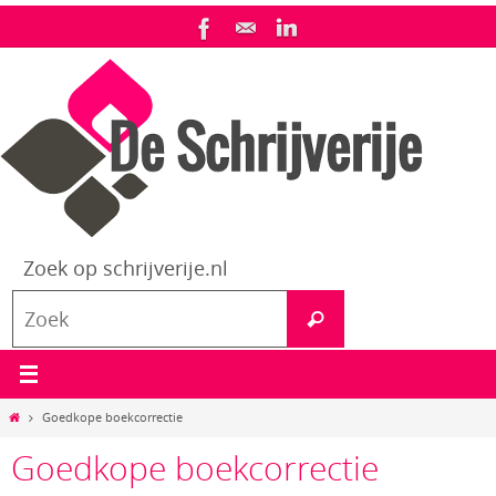
Ga
naar
de
inhoud
Zoek op schrijverije.nl
Zoeken
Zoek
naar:
Home
Goedkope boekcorrectie
Goedkope boekcorrectie