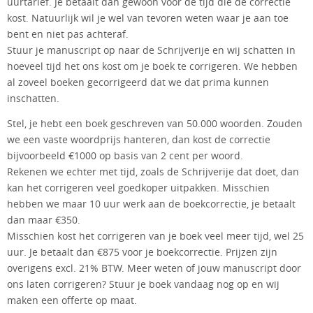
uurtarief. Je betaalt dan gewoon voor de tijd die de correctie
kost. Natuurlijk wil je wel van tevoren weten waar je aan toe
bent en niet pas achteraf.
Stuur je manuscript op naar de Schrijverije en wij schatten in
hoeveel tijd het ons kost om je boek te corrigeren. We hebben
al zoveel boeken gecorrigeerd dat we dat prima kunnen
inschatten.
Stel, je hebt een boek geschreven van 50.000 woorden. Zouden
we een vaste woordprijs hanteren, dan kost de correctie
bijvoorbeeld €1000 op basis van 2 cent per woord.
Rekenen we echter met tijd, zoals de Schrijverije dat doet, dan
kan het corrigeren veel goedkoper uitpakken. Misschien
hebben we maar 10 uur werk aan de boekcorrectie, je betaalt
dan maar €350.
Misschien kost het corrigeren van je boek veel meer tijd, wel 25
uur. Je betaalt dan €875 voor je boekcorrectie. Prijzen zijn
overigens excl. 21% BTW. Meer weten of jouw manuscript door
ons laten corrigeren? Stuur je boek vandaag nog op en wij
maken een offerte op maat.