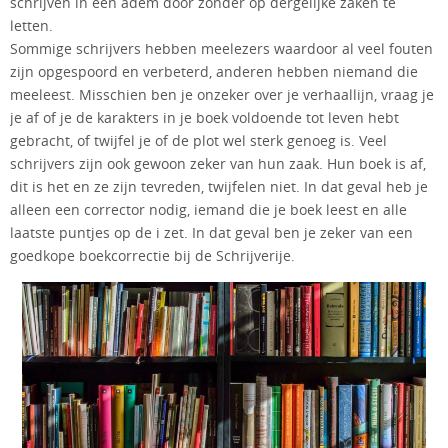
schrijven in één adem door zonder op dergelijke zaken te
letten.
Sommige schrijvers hebben meelezers waardoor al veel fouten
zijn opgespoord en verbeterd, anderen hebben niemand die
meeleest. Misschien ben je onzeker over je verhaallijn, vraag je
je af of je de karakters in je boek voldoende tot leven hebt
gebracht, of twijfel je of de plot wel sterk genoeg is. Veel
schrijvers zijn ook gewoon zeker van hun zaak. Hun boek is af,
dit is het en ze zijn tevreden, twijfelen niet. In dat geval heb je
alleen een corrector nodig, iemand die je boek leest en alle
laatste puntjes op de i zet. In dat geval ben je zeker van een
goedkope boekcorrectie bij de Schrijverije.